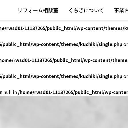
リフォーム相談室
くちきについて
事業
/public_html/wp-content/themes/kuchiki/single.php
on
me/rwsd01-11137265/public_html/wp-content/themes/ku
/public_html/wp-content/themes/kuchiki/single.php
on
home/rwsd01-11137265/public_html/wp-content/themes
/public_html/wp-content/themes/kuchiki/single.php
on
n null in
/home/rwsd01-11137265/public_html/wp-conten