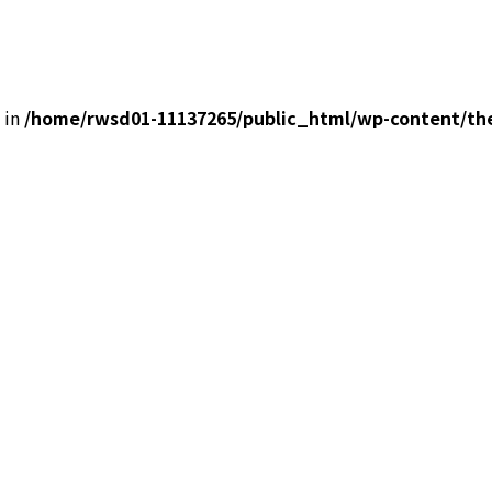
0 in
/home/rwsd01-11137265/public_html/wp-content/the