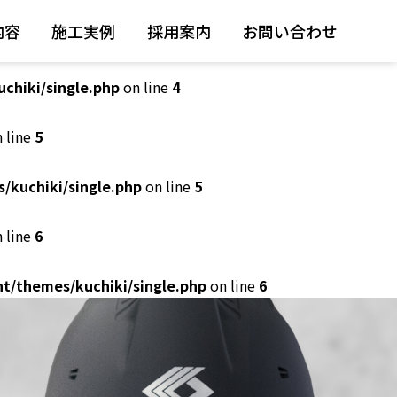
内容
施工実例
採用案内
お問い合わせ
 line
4
chiki/single.php
on line
4
 line
5
/kuchiki/single.php
on line
5
 line
6
t/themes/kuchiki/single.php
on line
6