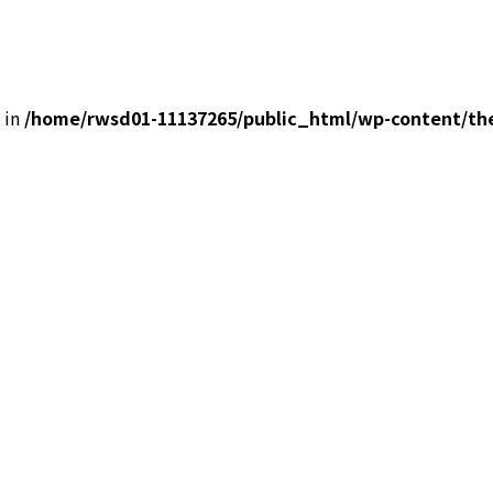
0 in
/home/rwsd01-11137265/public_html/wp-content/the