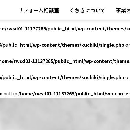
リフォーム相談室
くちきについて
事業
/public_html/wp-content/themes/kuchiki/single.php
on
me/rwsd01-11137265/public_html/wp-content/themes/ku
/public_html/wp-content/themes/kuchiki/single.php
on
home/rwsd01-11137265/public_html/wp-content/themes
/public_html/wp-content/themes/kuchiki/single.php
on
n null in
/home/rwsd01-11137265/public_html/wp-conten