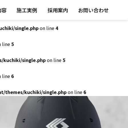
内容
施工実例
採用案内
お問い合わせ
 line
4
chiki/single.php
on line
4
 line
5
/kuchiki/single.php
on line
5
 line
6
t/themes/kuchiki/single.php
on line
6