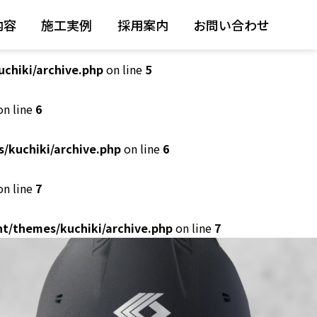
内容
施工実例
採用案内
お問い合わせ
n line
5
chiki/archive.php
on line
5
n line
6
/kuchiki/archive.php
on line
6
n line
7
t/themes/kuchiki/archive.php
on line
7