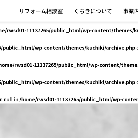
リフォーム相談室
くちきについて
事業
/public_html/wp-content/themes/kuchiki/archive.php
o
me/rwsd01-11137265/public_html/wp-content/themes/ku
/public_html/wp-content/themes/kuchiki/archive.php
o
home/rwsd01-11137265/public_html/wp-content/themes
/public_html/wp-content/themes/kuchiki/archive.php
o
n null in
/home/rwsd01-11137265/public_html/wp-conten